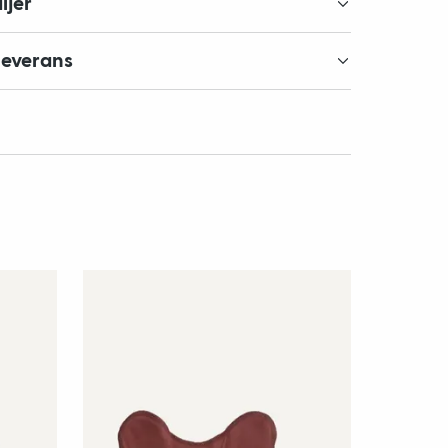
ljer
leverans