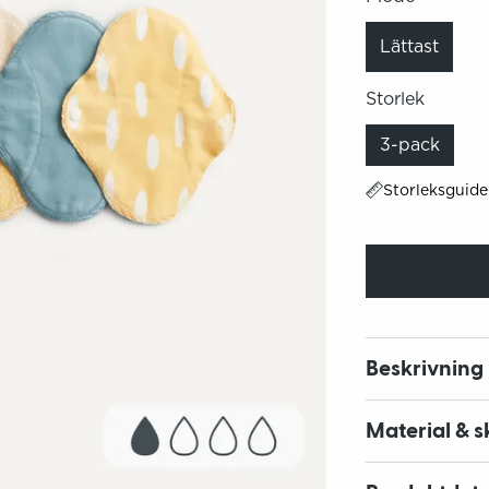
Lättast
Storlek
3-pack
Storleksguide
Beskrivning
Material & s