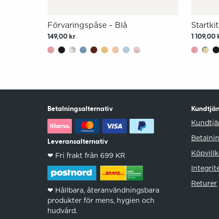
Förvaringspåse - Blå
Startki
149,00 kr
1 109,00 
Betalningsalternativ
Kundtjän
Kundtjä
Betalni
Leveransalternativ
Köpvillk
❤︎ Fri frakt från 699 KR
Integrit
Returer
❤︎ Hållbara, återanvändningsbara
produkter för mens, hygien och
hudvård.