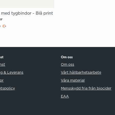
t med tygbindor - Blå print
kr
st
Om oss
nst
Om oss
ng & Leverans
Vårt hållbarhetsarbete
or
Våra material
etspolicy
Mensskydd fria från biocider
EAA