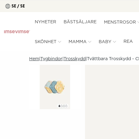
SE / SE
NYHETER
BÄSTSÄLJARE
MENSTROSOR
REA
SKÖNHET
MAMMA
BABY
Hem
Tygbindor
Trosskydd
Tvättbara Trosskydd - Cl