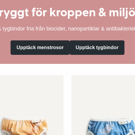
ryggt för kroppen & milj
tygbindor fria från biocider, nanopartiklar & antibakterie
Upptäck menstrosor
Upptäck tygbindor