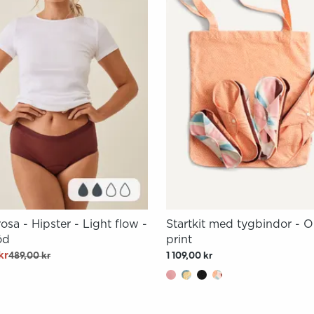
osa - Hipster - Light flow -
Startkit med tygbindor - 
öd
print
kr
489,00 kr
1 109,00 kr