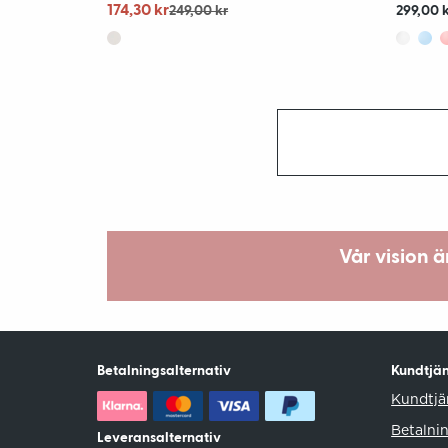
174,30 kr
249,00 kr
299,00 
Vår vision 
Betalningsalternativ
Kundtjän
Kundtjä
Betalni
Leveransalternativ