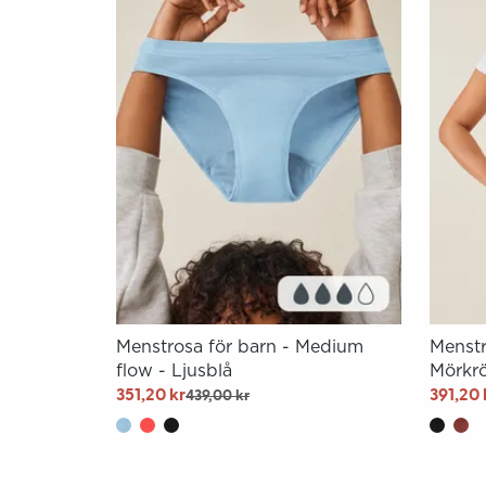
Menstrosa för barn - Medium
Menstr
flow - Ljusblå
Mörkr
351,20 kr
391,20 
439,00 kr