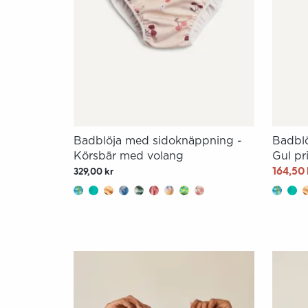
Badblöja med sidoknäppning -
Badbl
Körsbär med volang
Gul pr
164,50 
329,00 kr