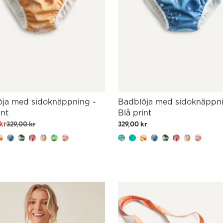
öja med sidoknäppning -
Badblöja med sidoknäppni
int
Blå print
kr
329,00 kr
329,00 kr