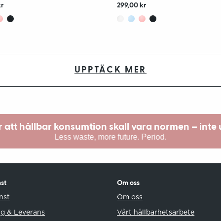
kr
299,00 kr
UPPTÄCK MER
är att hållbar konsumtion skall vara normen – inte
Less waste, more future. Period.
st
Om oss
nst
Om oss
ng & Leverans
Vårt hållbarhetsarbete