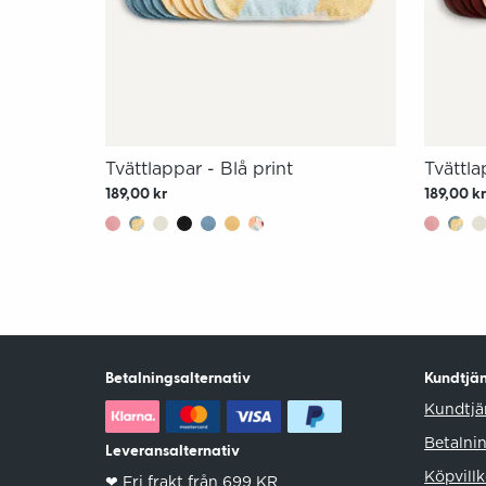
Tvättlappar - Blå print
Tvättla
189,00 kr
189,00 k
Betalningsalternativ
Kundtjän
Kundtjä
Betalni
Leveransalternativ
Köpvillk
❤︎ Fri frakt från 699 KR