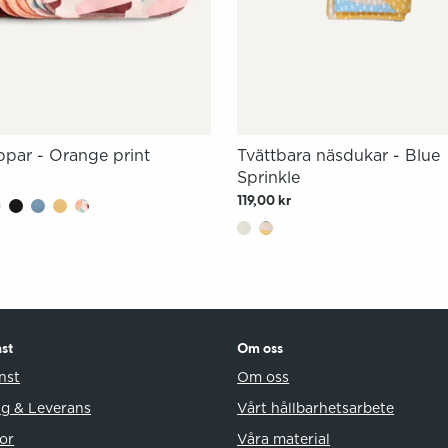
ppar - Orange print
Tvättbara näsdukar - Blue
Sprinkle
r
119,00 kr
st
Om oss
nst
Om oss
ng & Leverans
Vårt hållbarhetsarbete
or
Våra material