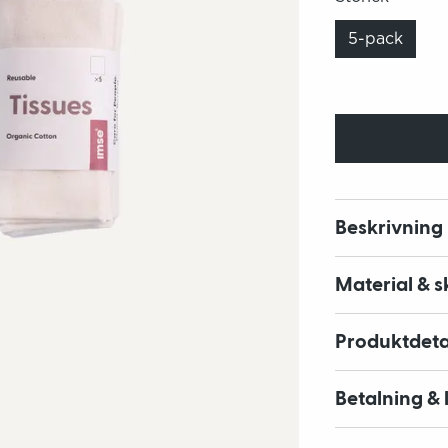
5-pack
Beskrivning
Material & s
Produktdeta
Betalning & 