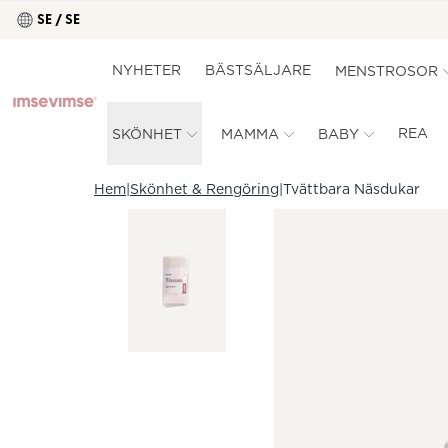
SE / SE
NYHETER
BÄSTSÄLJARE
MENSTROSOR
REA
SKÖNHET
MAMMA
BABY
Hem
Skönhet & Rengöring
Tvättbara Näsdukar