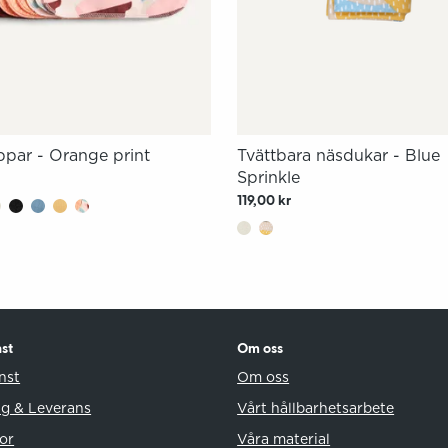
ppar - Orange print
Tvättbara näsdukar - Blue
Sprinkle
r
119,00 kr
st
Om oss
nst
Om oss
ng & Leverans
Vårt hållbarhetsarbete
or
Våra material