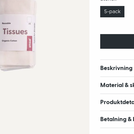
5-pack
Beskrivning
Material & s
Produktdeta
Betalning & 