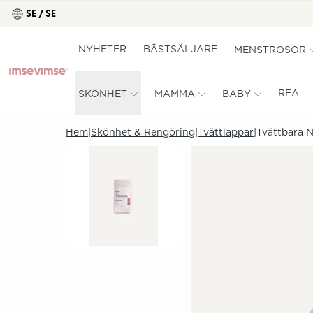
SE / SE
NYHETER
BÄSTSÄLJARE
MENSTROSOR
REA
SKÖNHET
MAMMA
BABY
Hem
Skönhet & Rengöring
Tvättlappar
Tvättbara 