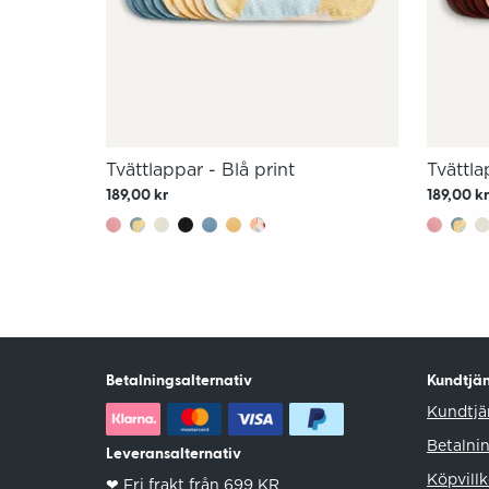
Tvättlappar - Blå print
Tvättla
189,00 kr
189,00 k
Betalningsalternativ
Kundtjän
Kundtjä
Betalni
Leveransalternativ
Köpvillk
❤︎ Fri frakt från 699 KR