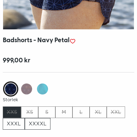
Badshorts - Navy Petal
999,00 kr
Storlek
XXS
XS
S
M
L
XL
XXL
XXXL
XXXXL