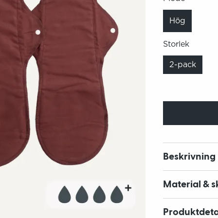
Hög
Storlek
2-pack
Beskrivning
Material & s
Produktdeta