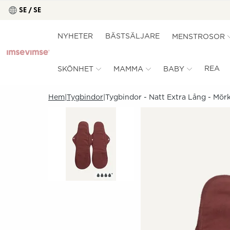
SE / SE
NYHETER
BÄSTSÄLJARE
MENSTROSOR
REA
SKÖNHET
MAMMA
BABY
Hem
Tygbindor
Tygbindor - Natt Extra Lång - Mör