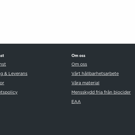
st
Om oss
nst
Om oss
ng & Leverans
Vårt hållbarhetsarbete
or
Våra material
etspolicy
Mensskydd fria från biocider
EAA