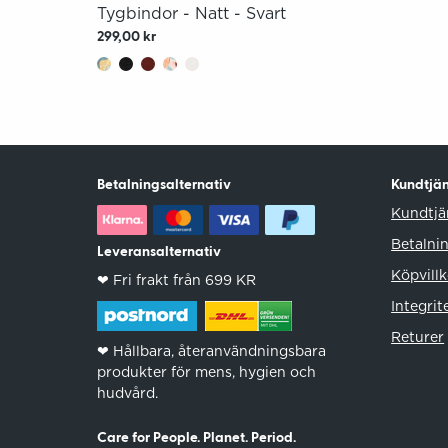
Tygbindor - Natt - Svart
299,00 kr
Betalningsalternativ
Kundtjän
Kundtjä
Betalni
Leveransalternativ
Köpvillk
❤︎ Fri frakt från 699 KR
Integrit
Returer
❤︎ Hållbara, återanvändningsbara
produkter för mens, hygien och
hudvård.
Care for People. Planet. Period.