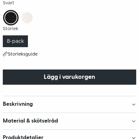
Svart
Storlek
8-pack
Storleksguide
Lägg i varukorgen
Beskrivning
Material & skötselråd
Produktdetaljer