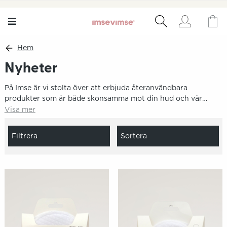
Hem
Nyheter
På Imse är vi stolta över att erbjuda återanvändbara
produkter som är både skonsamma mot din hud och vår
planet. Utforska våra senaste tillskott i sortimentet av
Visa mer
hållbara och funktionella hygienartiklar. Med fokus på
komfort och funktion strävar vi efter att göra hållbar
Filtrera
Sortera
konsumtion till en självklarhet. Se våra nyheter och ta ett
steg mot en mer hållbar framtid idag!