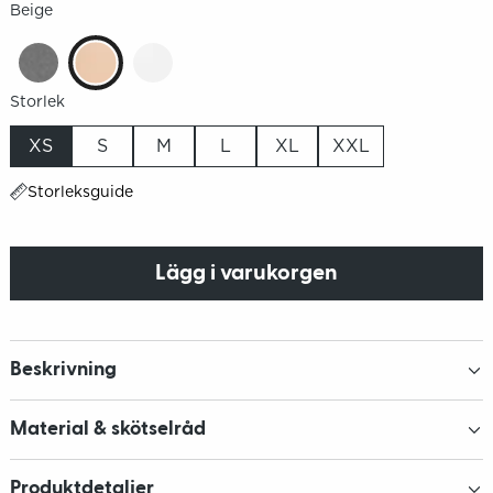
Beige
Storlek
XS
S
M
L
XL
XXL
Storleksguide
Lägg i varukorgen
Beskrivning
Material & skötselråd
Produktdetaljer