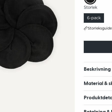
Storlek
6-pack
Storleksguide
Beskrivning
Material & s
Produktdeta