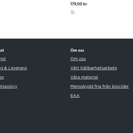
r
179,00 kr
st
Om oss
nst
Om oss
ng & Leverans
Vårt hållbarhetsarbete
or
Våra material
etspolicy
Mensskydd fria från biocider
EAA