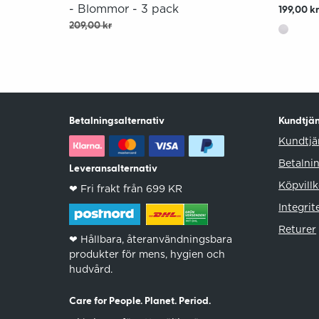
- Blommor - 3 pack
199,00 k
209,00 kr
Betalningsalternativ
Kundtjän
Kundtjä
Betalni
Leveransalternativ
Köpvillk
❤︎ Fri frakt från 699 KR
Integrit
Returer
❤︎ Hållbara, återanvändningsbara
produkter för mens, hygien och
hudvård.
Care for People. Planet. Period.