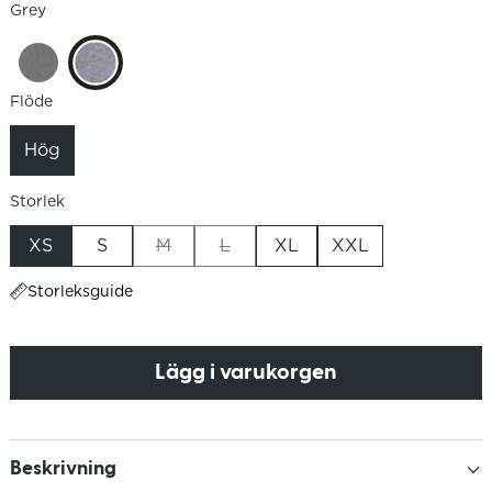
Grey
Flöde
Hög
Storlek
XS
S
M
L
XL
XXL
Storleksguide
Lägg i varukorgen
Beskrivning