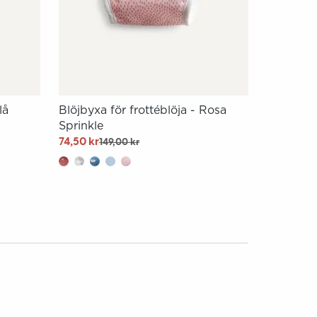
lå
Blöjbyxa för frottéblöja - Rosa
Sprinkle
74,50 kr
149,00 kr