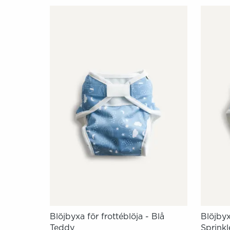
Blöjbyxa för frottéblöja - Blå
Blöjbyx
Teddy
Sprinkl