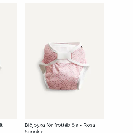
it
Blöjbyxa för frottéblöja - Rosa
Sprinkle