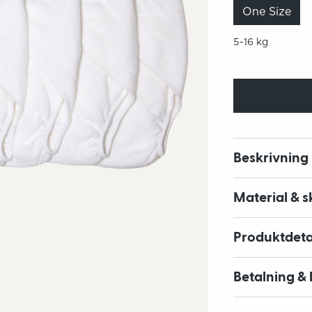
One Size
5-16 kg
Beskrivning
Material & s
Produktdeta
Betalning & 