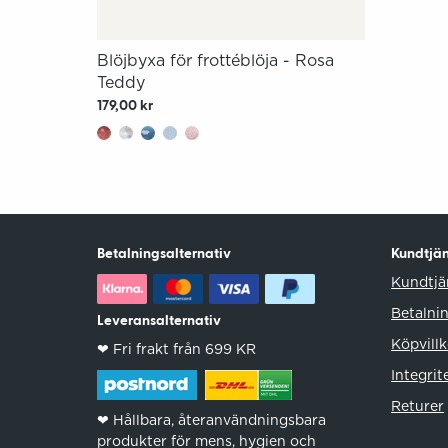
Blöjbyxa för frottéblöja - Rosa
Teddy
179,00 kr
Betalningsalternativ
Kundtjän
Kundtjä
Betalni
Leveransalternativ
Köpvillk
❤︎ Fri frakt från 699 KR
Integrit
Returer
❤︎ Hållbara, återanvändningsbara
produkter för mens, hygien och