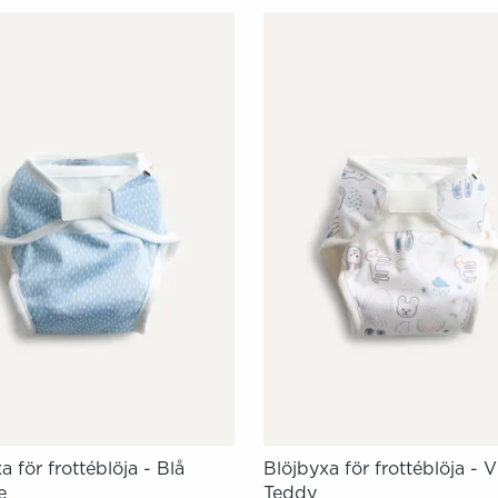
a för frottéblöja - Blå
Blöjbyxa för frottéblöja - V
e
Teddy