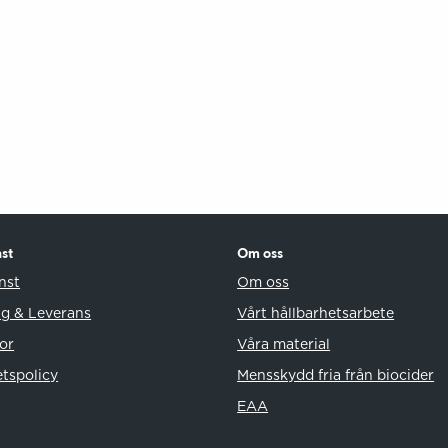
st
Om oss
nst
Om oss
ng & Leverans
Vårt hållbarhetsarbete
or
Våra material
etspolicy
Mensskydd fria från biocider
EAA