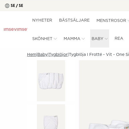
SE / SE
NYHETER
BÄSTSÄLJARE
MENSTROSOR
REA
SKÖNHET
MAMMA
BABY
Hem
Baby
Tygblöjor
Tygblöja I Frotté - Vit - One S