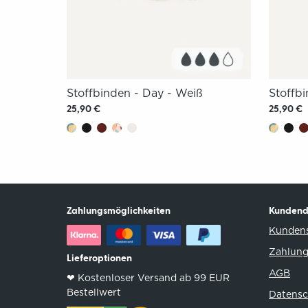
Stoffbinden - Day - Weiß
Stoffb
25,90 €
25,90 €
Zahlungsmöglichkeiten
Kundend
Kundens
Zahlung
Lieferoptionen
AGB
❤︎ Kostenloser Versand ab 99 EUR
Bestellwert
Datensc