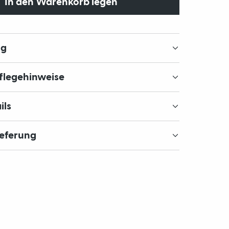
In den Warenkorb legen
ng
Pflegehinweise
ils
ieferung