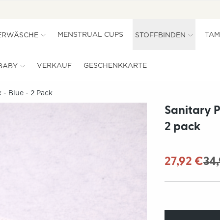
MENSTRUAL CUPS
TAM
ERWÄSCHE
STOFFBINDEN
VERKAUF
GESCHENKKARTE
BABY
 - Blue - 2 Pack
Sanitary P
2 pack
27,92 €
34