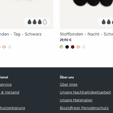
inden - Tag - Schwarz
Stoffbinden - Nacht - Sch
29,90 €
ienst
Über uns
ervice
Über Imse
 & Versand
Unsere Nachhaltigkeitsarbeit
Unsere Materialien
hutzerklarung
Biozidfreier Periodenschutz