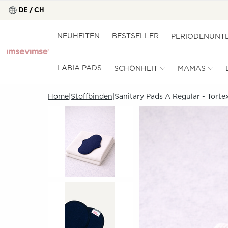
DE / CH
NEUHEITEN
BESTSELLER
PERIODENUNT
LABIA PADS
SCHÖNHEIT
MAMAS
Home
Stoffbinden
Sanitary Pads A Regular - Tortex