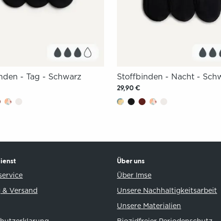
inden - Tag - Schwarz
Stoffbinden - Nacht - Sch
29,90 €
ienst
Über uns
ervice
Über Imse
 & Versand
Unsere Nachhaltigkeitsarbeit
Unsere Materialien
hutzerklarung
Biozidfreier Periodenschutz