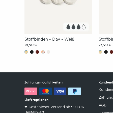
Stoffbinden - Day - Weiß
Stoffb
25,90 €
25,90 €
Zahlungsmöglichkeiten
Kundend
Kundens
Zahlung
Lieferoptionen
AGB
❤︎ Kostenloser Versand ab 99 EUR
Bestellwert
Datensc