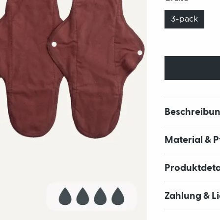
3-pack
Beschreibu
Material & 
Produktdeta
Zahlung & L