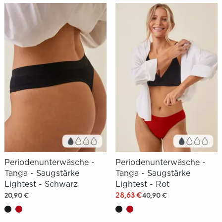
Periodenunterwäsche -
Periodenunterwäsche -
Tanga - Saugstärke
Tanga - Saugstärke
Lightest - Schwarz
Lightest - Rot
28,63 €
20,90 €
40,90 €