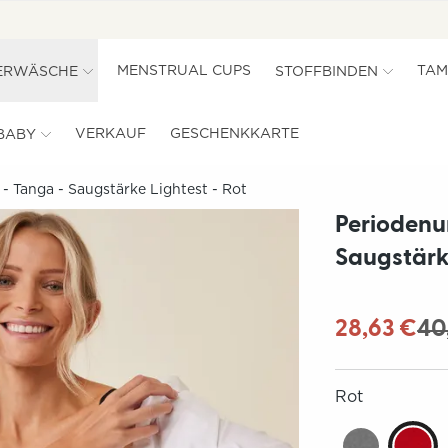
MENSTRUAL CUPS
TAM
ERWÄSCHE
STOFFBINDEN
VERKAUF
GESCHENKKARTE
BABY
 Tanga - Saugstärke Lightest - Rot
Periodenu
Saugstärke
28,63 €
40
Rot