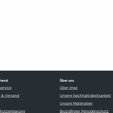
ienst
Über uns
ervice
Über Imse
 & Versand
Unsere Nachhaltigkeitsarbeit
Unsere Materialien
hutzerklarung
Biozidfreier Periodenschutz