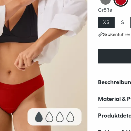
Größe
XS
S
Größenführer
Beschreibu
Material & 
Produktdeta