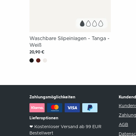
Waschbare Slipeinlagen - Tanga -
Weiß
20,90 €
Zahlungsmöglichkeiten
Kundend
Kundens
Zahlung
Lieferoptionen
AGB
❤︎ Kostenloser Versand ab 99 EUR
Bestellwert
Datensc