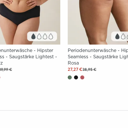
enunterwäsche - Hipster
Periodenunterwäsche - Hip
s - Saugstärke Lightest -
Seamless - Saugstärke Ligh
rz
Rosa
27,27 €
39,99 €
38,95 €