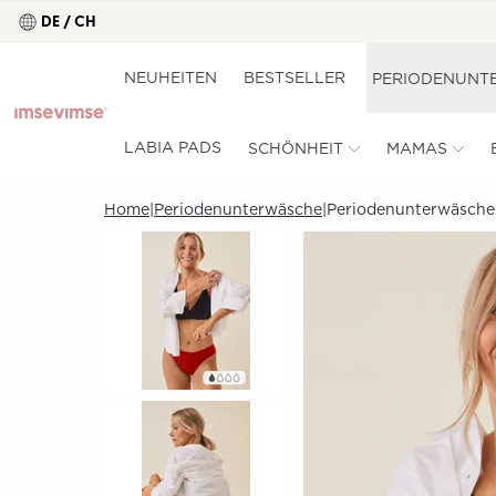
DE / CH
NEUHEITEN
BESTSELLER
PERIODENUNT
LABIA PADS
SCHÖNHEIT
MAMAS
Home
Periodenunterwäsche
Periodenunterwäsche -