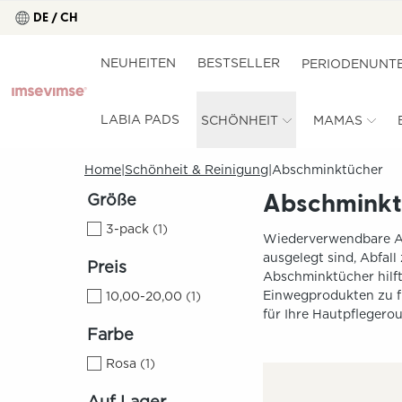
DE / CH
NEUHEITEN
BESTSELLER
PERIODENUNT
LABIA PADS
SCHÖNHEIT
MAMAS
Home
Schönheit & Reinigung
Abschminktücher
Größe
Abschminkt
3-pack
(
1
)
Wiederverwendbare Ab
ausgelegt sind, Abfal
Preis
Abschminktücher hilft 
Einwegprodukten zu fi
10,00-20,00
(
1
)
für Ihre Hautpflegero
Farbe
Rosa
(
1
)
Auf Lager