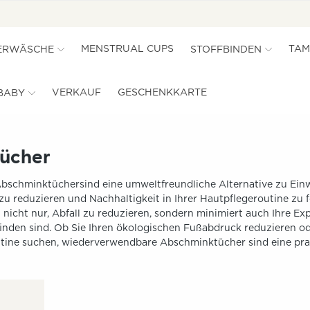
MENSTRUAL CUPS
TAM
ERWÄSCHE
STOFFBINDEN
VERKAUF
GESCHENKKARTE
BABY
ücher
schminktüchersind eine umweltfreundliche Alternative zu Ein
l zu reduzieren und Nachhaltigkeit in Ihrer Hautpflegeroutine 
nicht nur, Abfall zu reduzieren, sondern minimiert auch Ihre Exp
nden sind. Ob Sie Ihren ökologischen Fußabdruck reduzieren od
utine suchen, wiederverwendbare Abschminktücher sind eine pr