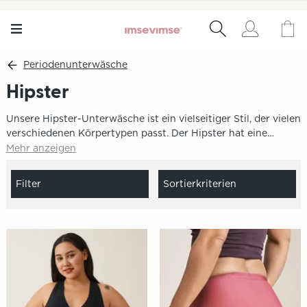
Periodenunterwäsche
Hipster
Unsere Hipster-Unterwäsche ist ein vielseitiger Stil, der vielen
verschiedenen Körpertypen passt. Der Hipster hat eine
normale Taille und ist im Vergleich zu unserem Bikini-Modell
Mehr anzeigen
an den Seiten breiter. Es ist Unterwäsche, die den ganzen Tag
über sowohl Unterstützung als auch Komfort bietet.
Filter
Sortierkriterien