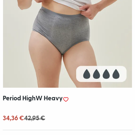
Period HighW Heavy
34,36 €
42,95 €