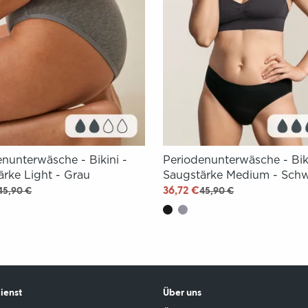
nunterwäsche - Bikini -
Periodenunterwäsche - Biki
ärke Light - Grau
Saugstärke Medium - Sch
36,72 €
45,90 €
45,90 €
ienst
Über uns