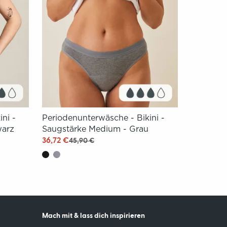
ni -
Periodenunterwäsche - Bikini -
warz
Saugstärke Medium - Grau
36,72 €
45,90 €
Mach mit & lass dich inspirieren