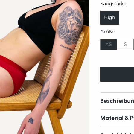
Saugstärke
High
Größe
XS
S
Beschreibu
Material & 