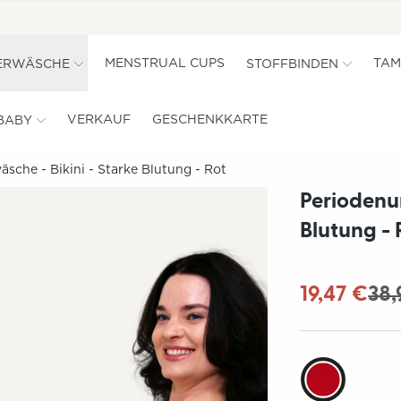
MENSTRUAL CUPS
TAM
ERWÄSCHE
STOFFBINDEN
VERKAUF
GESCHENKKARTE
BABY
sche - Bikini - Starke Blutung - Rot
Periodenun
Blutung - 
19,47 €
38,