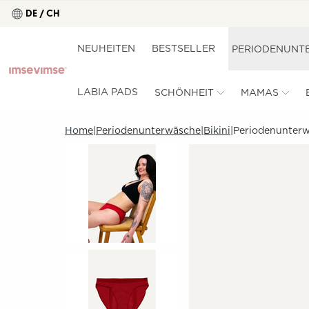
DE / CH
NEUHEITEN
BESTSELLER
PERIODENUNT
LABIA PADS
SCHÖNHEIT
MAMAS
Home
Periodenunterwäsche
Bikini
Periodenunterwä