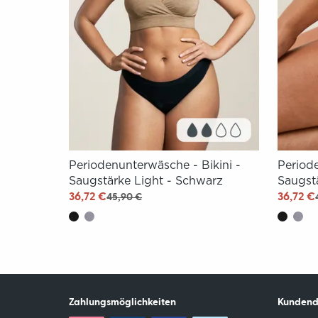
Periodenunterwäsche - Bikini -
Periode
Saugstärke Light - Schwarz
Saugst
36,72 €
36,72 €
45,90 €
Zahlungsmöglichkeiten
Kundend