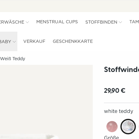
MENSTRUAL CUPS
TAM
ERWÄSCHE
STOFFBINDEN
VERKAUF
GESCHENKKARTE
BABY
- Weiß Teddy
Stoffwinde
29,90 €
white teddy
Größe